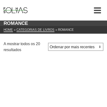
ROMANCE
HOME
»
CATEGORIAS DE LIVROS
»
ROMANCE
A mostrar todos os 20
Ordenado
resultados
por
mais
recentes
A Queda da Babilónia de Montserrat Rico Gongora
€
15.00