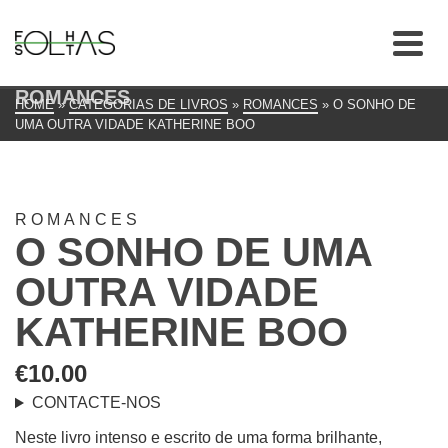
ROMANCES
HOME
»
CATEGORIAS DE LIVROS
»
ROMANCES
»
O SONHO DE
UMA OUTRA VIDADE KATHERINE BOO
ROMANCES
O SONHO DE UMA
OUTRA VIDADE
KATHERINE BOO
€
10.00
CONTACTE-NOS
Neste livro intenso e escrito de uma forma brilhante,