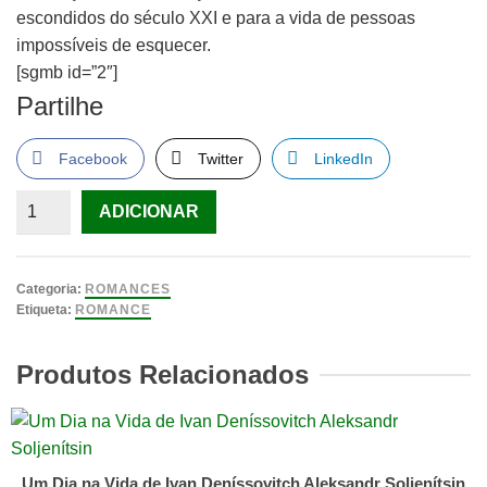
escondidos do século XXI e para a vida de pessoas
impossíveis de esquecer.
[sgmb id=”2″]
Partilhe
Facebook
Twitter
LinkedIn
Quantidade
ADICIONAR
de
O
Sonho
Categoria:
ROMANCES
de
Etiqueta:
ROMANCE
uma
Outra
Produtos Relacionados
Vidade
Katherine
Boo
Um Dia na Vida de Ivan Deníssovitch Aleksandr Soljenítsin