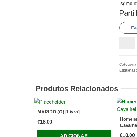
[sgmb id
Parti
Fa
Quantid
de
Taís
de
Categoria
Atenas
Etiquetas
de
Ivan
Produtos Relacionados
Efremo
MARIDO (O) [Livro]
Homens 
€
18.00
Cavalhe
€
10.00
ADICIONAR