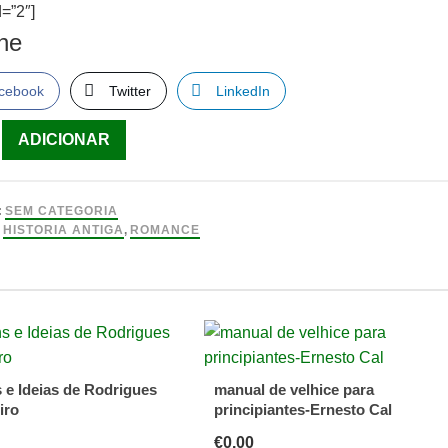
=”2″]
lhe
cebook
Twitter
LinkedIn
ade
ADICIONAR
:
SEM CATEGORIA
:
HISTORIA ANTIGA
,
ROMANCE
v
e Ideias de Rodrigues
manual de velhice para
iro
principiantes-Ernesto Cal
€
0.00