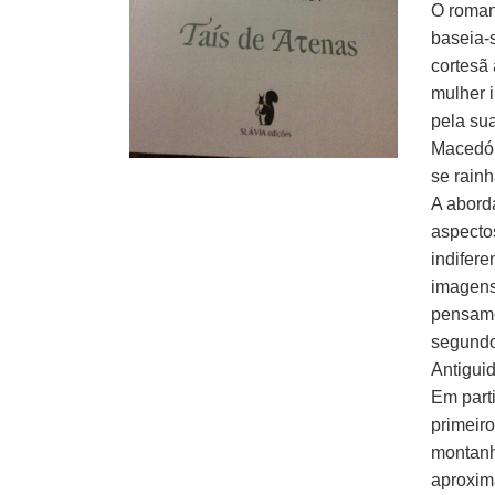
O romanc
baseia-
cortesã
mulher 
pela sua
Macedón
se rainh
A aborda
aspecto
indifere
imagens
pensamen
segundo
Antigui
Em parti
primeiro
montanh
aproxima