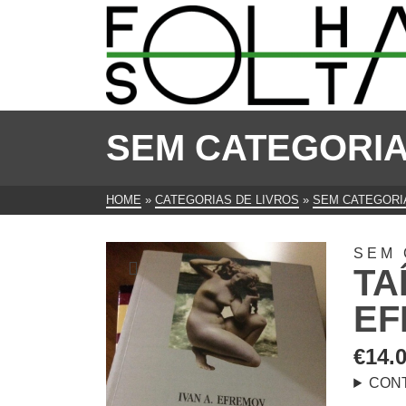
SEM CATEGORI
HOME
»
CATEGORIAS DE LIVROS
»
SEM CATEGORI
SEM 
TA
EF
€
14.
CON