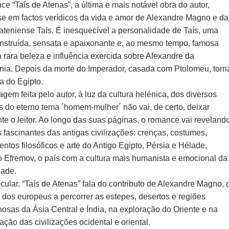
e “Taís de Atenas”, a última e mais notável obra do autor,
se em factos verídicos da vida e amor de Alexandre Magno e da
 ateniense Taís. É inesquecível a personalidade de Taís, uma
instruída, sensata e apaixonante e, ao mesmo tempo, famosa
 rara beleza e influência exercida sobre Alexandre da
ia. Depois da morte do Imperador, casada com Ptolomeu, torn
a do Egipto.
gem feita pelo autor, à luz da cultura helénica, dos diversos
s do eterno tema ´homem-mulher´ não vai, de certo, deixar
nte o leitor. Ao longo das suas páginas, o romance vai reveland
 fascinantes das antigas civilizações: crenças, costumes,
tos filosóficos e arte do Antigo Egipto, Pérsia e Hélade,
 Efremov, o país com a cultura mais humanista e emocional da
dade.
cular, “Taís de Atenas” fala do contributo de Alexandre Magno, 
 dos europeus a percorrer as estepes, desertos e regiões
osas da Ásia Central e Índia, na exploração do Oriente e na
ção das civilizações ocidental e oriental.