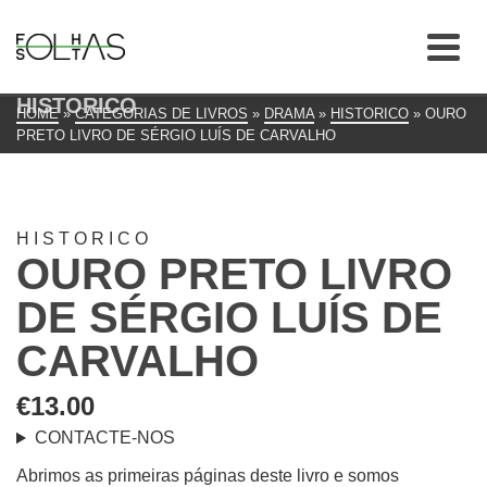
HISTORICO
HOME
»
CATEGORIAS DE LIVROS
»
DRAMA
»
HISTORICO
»
OURO
PRETO LIVRO DE SÉRGIO LUÍS DE CARVALHO
HISTORICO
OURO PRETO LIVRO
DE SÉRGIO LUÍS DE
CARVALHO
€
13.00
CONTACTE-NOS
Abrimos as primeiras páginas deste livro e somos