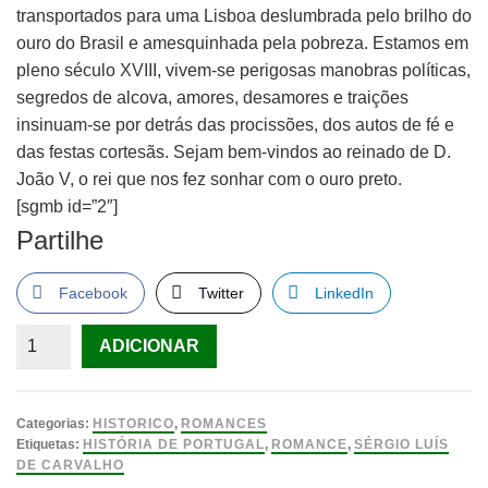
transportados para uma Lisboa deslumbrada pelo brilho do
ouro do Brasil e amesquinhada pela pobreza. Estamos em
pleno século XVIII, vivem-se perigosas manobras políticas,
segredos de alcova, amores, desamores e traições
insinuam-se por detrás das procissões, dos autos de fé e
das festas cortesãs. Sejam bem-vindos ao reinado de D.
João V, o rei que nos fez sonhar com o ouro preto.
[sgmb id=”2″]
Partilhe
Facebook
Twitter
LinkedIn
Quantidade
ADICIONAR
de
Ouro
Preto
Categorias:
HISTORICO
,
ROMANCES
LIVRO
Etiquetas:
HISTÓRIA DE PORTUGAL
,
ROMANCE
,
SÉRGIO LUÍS
DE CARVALHO
de