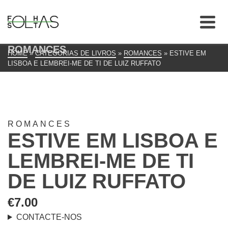
ROMANCES
HOME
»
CATEGORIAS DE LIVROS
»
ROMANCES
»
ESTIVE EM
LISBOA E LEMBREI-ME DE TI DE LUIZ RUFFATO
ROMANCES
ESTIVE EM LISBOA E
LEMBREI-ME DE TI
DE LUIZ RUFFATO
€
7.00
CONTACTE-NOS