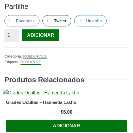
Partilhe
Facebook
Twitter
LinkedIn
Quantidade
ADICIONAR
de
Estive
em
Categoria:
ROMANCES
Lisboa
Etiqueta:
ROMANCE
e
Lembrei-
Produtos Relacionados
me
de
Ti
Grades Ocultas – Hameeda Lakho
de
€
6.00
Luiz
Ruffato
ADICIONAR