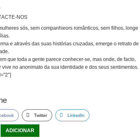
0
TACTE-NOS
mulheres sós, sem companhieors românticos, sem filhos, longe
lias.
rma e através das suas histórias cruzadas, emerge o retrato de
ade.
em que toda a gente parece conhecer-se, mas onde, de facto,
r vive no anonimato da sua identidade e dos seus sentimentos.
=”2″]
lhe
cebook
Twitter
LinkedIn
ade
ADICIONAR