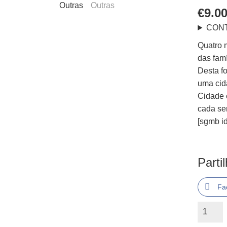
€
9.0
CON
Quatro 
das famí
Desta fo
uma cid
Cidade 
cada se
[sgmb id
Parti
Fa
Quantid
de