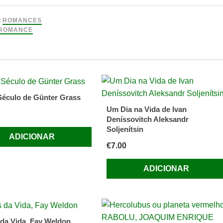
:
ROMANCES
ROMANCE
es
éculo de Günter Grass
ía
Um Dia na Vida de Ivan
Deníssovitch Aleksandr
Soljenítsin
ADICIONAR
€
7.00
ADICIONAR
 da Vida, Fay Weldon