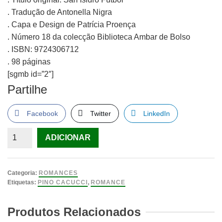
. Tradução de Antonella Nigra
. Capa e Design de Patrícia Proença
. Número 18 da colecção Biblioteca Ambar de Bolso
. ISBN: 9724306712
. 98 páginas
[sgmb id=”2″]
Partilhe
Facebook
Twitter
LinkedIn
Quantidade
ADICIONAR
de
Viva
San
Categoria:
ROMANCES
Isidro!
Etiquetas:
PINO CACUCCI
,
ROMANCE
/
Pino
Produtos Relacionados
Cacucci