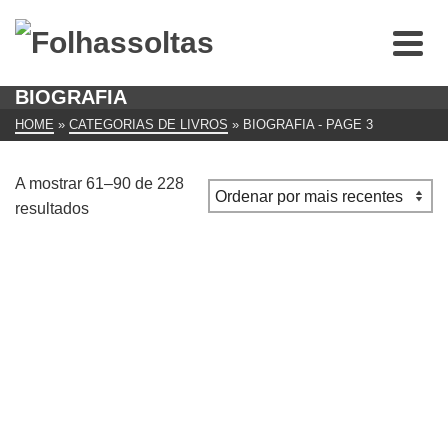
BIOGRAFIA
HOME
»
CATEGORIAS DE LIVROS
»
BIOGRAFIA
- PAGE 3
A mostrar 61–90 de 228
Ordenado
resultados
por
mais
recentes
All the Way Jose, Harry Harris
€
10.00