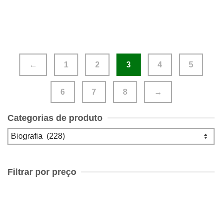
←
1
2
3
4
5
6
7
8
→
Categorias de produto
Filtrar por preço
Preço
mínimo
Preço
máximo