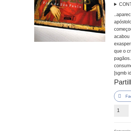
CON
..apare
apóstol
começou
acabou 
exasper
que o cr
pagãos.
consumo
[sgmb id
Parti
Fa
Quantid
de
O
Aborto