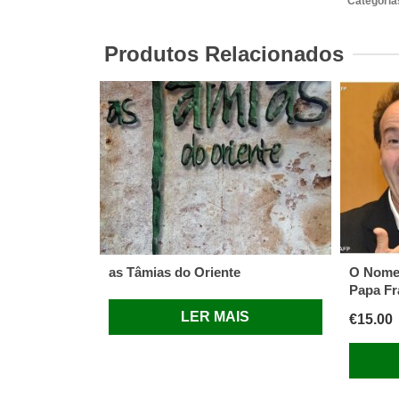
Categoria
de
Deus
Produtos Relacionados
Alain
Decaux
Vida
de
São
Paulo
as Tâmias do Oriente
O Nome 
Papa Fr
LER MAIS
€
15.00