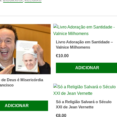
s:
BIOGRAFIA
,
RELIGIÃO
Livro Adoração em Santidade –
Valnice Milhomens
€
10.00
ADICIONAR
de Deus é Misericórdia
ancisco
Só a Religião Salvará o Século
ADICIONAR
XXI de Jean Vernette
€
8.00