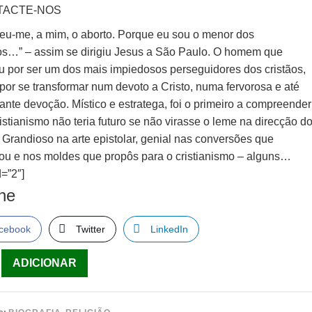
TACTE-NOS
ceu-me, a mim, o aborto. Porque eu sou o menor dos
os…” – assim se dirigiu Jesus a São Paulo. O homem que
 por ser um dos mais impiedosos perseguidores dos cristãos,
por se transformar num devoto a Cristo, numa fervorosa e até
ante devoção. Místico e estratega, foi o primeiro a compreender
istianismo não teria futuro se não virasse o leme na direcção d
 Grandioso na arte epistolar, genial nas conversões que
u e nos moldes que propôs para o cristianismo – alguns…
=”2″]
lhe
cebook
Twitter
LinkedIn
ade
ADICIONAR