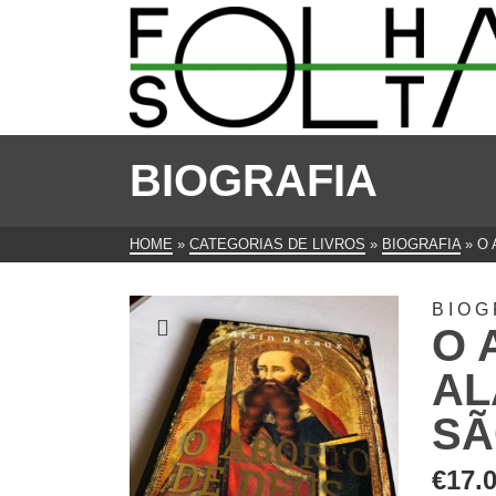
BIOGRAFIA
HOME
»
CATEGORIAS DE LIVROS
»
BIOGRAFIA
»
O 
BIOG
O 
AL
SÃ
€
17.