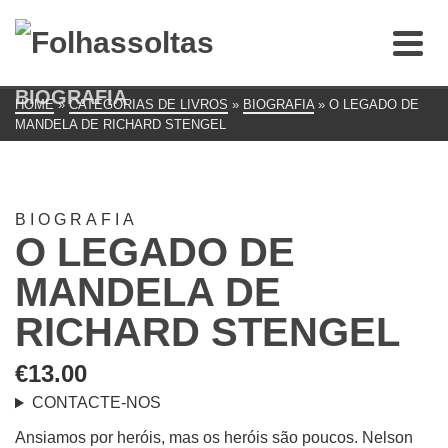
BIOGRAFIA
HOME
»
CATEGORIAS DE LIVROS
»
BIOGRAFIA
»
O LEGADO DE
MANDELA DE RICHARD STENGEL
BIOGRAFIA
O LEGADO DE
MANDELA DE
RICHARD STENGEL
€
13.00
CONTACTE-NOS
Ansiamos por heróis, mas os heróis são poucos. Nelson