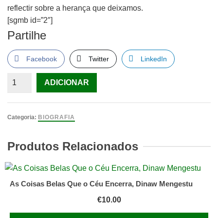
reflectir sobre a herança que deixamos.
[sgmb id=”2″]
Partilhe
Facebook
Twitter
LinkedIn
Quantidade
ADICIONAR
de
O
Legado
Categoria:
BIOGRAFIA
de
Mandela
Produtos Relacionados
de
Richard
Stengel
As Coisas Belas Que o Céu Encerra, Dinaw Mengestu
€
10.00