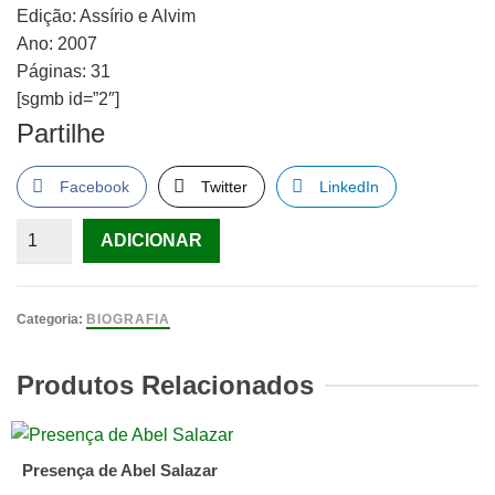
Edição: Assírio e Alvim
Ano: 2007
Páginas: 31
[sgmb id=”2″]
Partilhe
Facebook
Twitter
LinkedIn
Quantidade
ADICIONAR
de
Autografia
e
Categoria:
BIOGRAFIA
Outros
Poemas
Produtos Relacionados
de
Pena
Capital
Presença de Abel Salazar