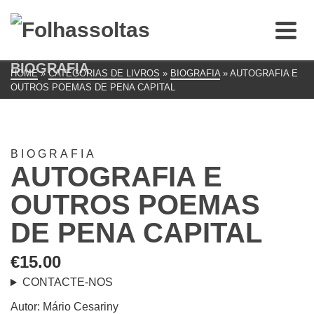
BIOGRAFIA
HOME
»
CATEGORIAS DE LIVROS
»
BIOGRAFIA
»
AUTOGRAFIA E
OUTROS POEMAS DE PENA CAPITAL
BIOGRAFIA
AUTOGRAFIA E
OUTROS POEMAS
DE PENA CAPITAL
€
15.00
CONTACTE-NOS
Autor: Mário Cesariny