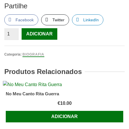
Partilhe
Facebook
Twitter
LinkedIn
Quantidade
ADICIONAR
de
Livro
Goethe
Categoria:
BIOGRAFIA
e
Tolstoi
Produtos Relacionados
Thomas
Mann
Arcádia
No Meu Canto Rita Guerra
€
10.00
ADICIONAR