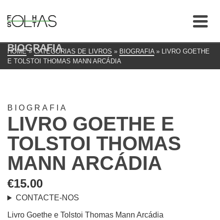
BIOGRAFIA
HOME
»
CATEGORIAS DE LIVROS
»
BIOGRAFIA
»
LIVRO GOETHE
E TOLSTOI THOMAS MANN ARCÁDIA
BIOGRAFIA
LIVRO GOETHE E
TOLSTOI THOMAS
MANN ARCÁDIA
€
15.00
CONTACTE-NOS
Livro Goethe e Tolstoi Thomas Mann Arcádia