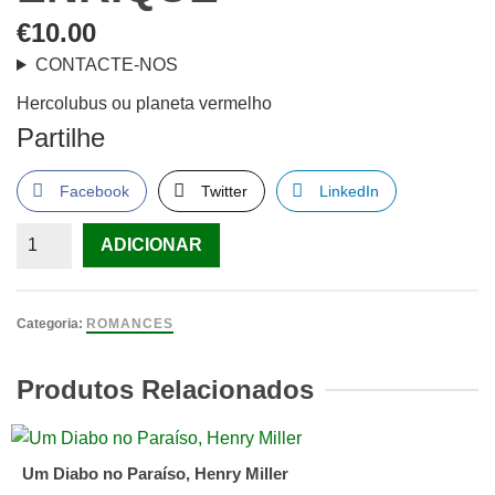
€
10.00
CONTACTE-NOS
Hercolubus ou planeta vermelho
Partilhe
Facebook
Twitter
LinkedIn
Quantidade
ADICIONAR
de
Hercolubus
ou
Categoria:
ROMANCES
planeta
vermelho,
Produtos Relacionados
RABOLU,
JOAQUIM
ENRIQUE
Um Diabo no Paraíso, Henry Miller