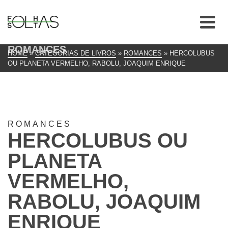
ROMANCES
HOME
»
CATEGORIAS DE LIVROS
»
ROMANCES
»
HERCOLUBUS
OU PLANETA VERMELHO, RABOLU, JOAQUIM ENRIQUE
ROMANCES
HERCOLUBUS OU
PLANETA
VERMELHO,
RABOLU, JOAQUIM
ENRIQUE