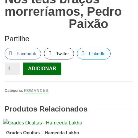
morreríamos, Pedro
Paixão
Partilhe
Facebook
Twitter
LinkedIn
Quantidade
ADICIONAR
de
Nos
teus
Categoria:
ROMANCES
braços
morreríamos,
Produtos Relacionados
Pedro
Paixão
Grades Ocultas – Hameeda Lakho