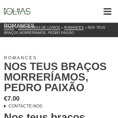
ROMANCES
HOME
»
CATEGORIAS DE LIVROS
»
ROMANCES
»
NOS TEUS
BRAÇOS MORRERÍAMOS, PEDRO PAIXÃO
ROMANCES
NOS TEUS BRAÇOS
MORRERÍAMOS,
PEDRO PAIXÃO
€
7.00
CONTACTE-NOS
Nos teus braços