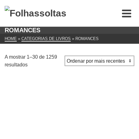
ROMANCES
HOME
»
CATEGORIAS DE LIVROS
»
ROMANCES
A mostrar 1–30 de 1259
Ordenado
resultados
por
mais
recentes
BABY (JEAN) – UM MUNDO MELHOR
€
12.00