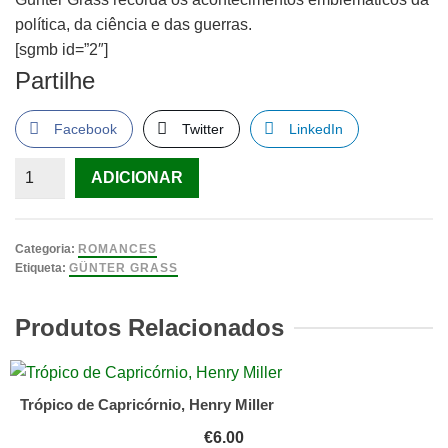
política, da ciência e das guerras.
[sgmb id=”2″]
Partilhe
Facebook
Twitter
LinkedIn
Quantidade
ADICIONAR
de
O
Meu
Categoria:
ROMANCES
Século
Etiqueta:
GÜNTER GRASS
de
Günter
Produtos Relacionados
Grass
Trópico de Capricórnio, Henry Miller
€
6.00