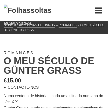
ROMANCES
HOME
»
CATEGORIAS DE LIVROS
»
ROMANCES
»
O MEU SÉCULO
DE GÜNTER GRASS
ROMANCES
O MEU SÉCULO DE
GÜNTER GRASS
€
15.00
CONTACTE-NOS
Numa centena de história – cada uma situada num ano do
séc. X X.
Gunter Grass recorda os acontecimentos emblemáticos da