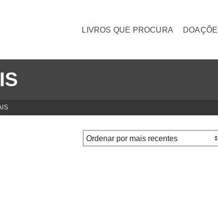
LIVROS QUE PROCURA
DOAÇÕE
IS
AIS
ações Humanas, Francis
HISTÓRIA DA SOCIOLOGIA,
volume 1 – Friedrich Jonas
€
17.00