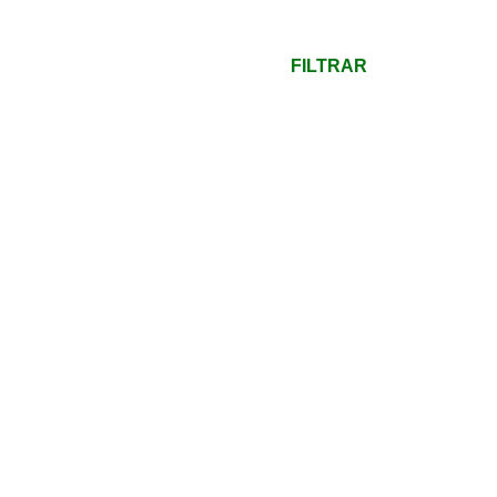
mínimo
Preço
máximo
FILTRAR