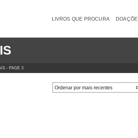
LIVROS QUE PROCURA
DOAÇÕE
IS
AIS
- PAGE 3
 não quis revelar. Santos.
Tipos psicológicos – Carl
o)
Gustav Jung
€
40.00