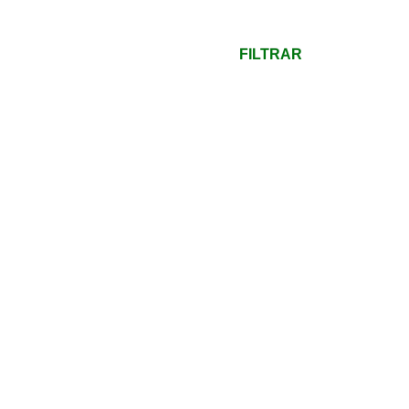
mínimo
Preço
máximo
FILTRAR