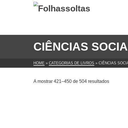
CIÊNCIAS SOCIA
HOME
»
CATEGORIAS DE LIVROS
»
CIÊNCIAS SOCI
Ordenad
A mostrar 421–450 de 504 resultados
por
mais
recentes
A Dinâmica do Capitalismo
Fernand Braudel
Compo
€
8.00