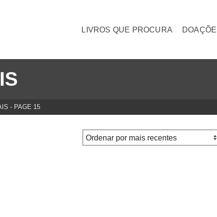
LIVROS QUE PROCURA
DOAÇÕE
IS
AIS
- PAGE 15
o
Introdução à Política do Homem
– Argumentos Políticos Morin,
rtamento Do