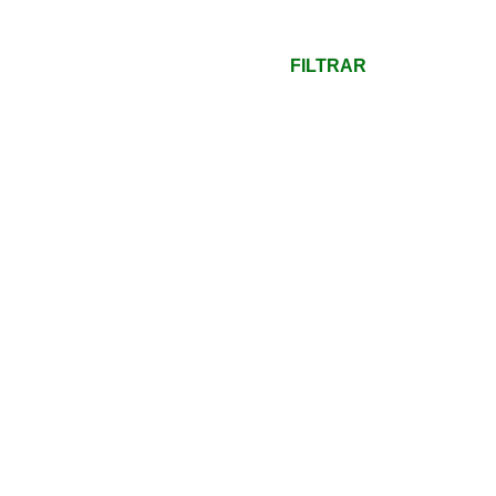
mínimo
Preço
máximo
FILTRAR