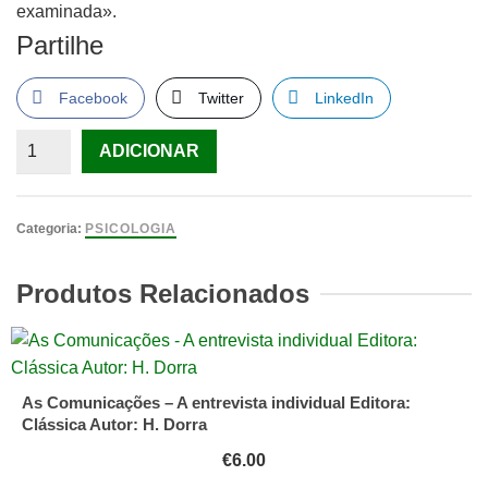
examinada».
Partilhe
Facebook
Twitter
LinkedIn
Quantidade
ADICIONAR
de
Livro
O
Categoria:
PSICOLOGIA
Sentimento
De
Produtos Relacionados
Si:
O
Corpo,
A
As Comunicações – A entrevista individual Editora:
Emoção
Clássica Autor: H. Dorra
E
€
6.00
A