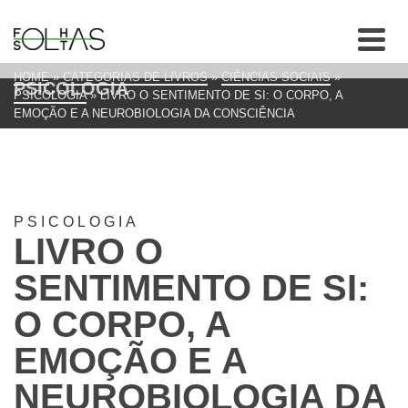
HOME
»
CATEGORIAS DE LIVROS
»
CIÊNCIAS SOCIAIS
»
PSICOLOGIA
PSICOLOGIA
»
LIVRO O SENTIMENTO DE SI: O CORPO, A
EMOÇÃO E A NEUROBIOLOGIA DA CONSCIÊNCIA
PSICOLOGIA
LIVRO O
SENTIMENTO DE SI:
O CORPO, A
EMOÇÃO E A
NEUROBIOLOGIA DA