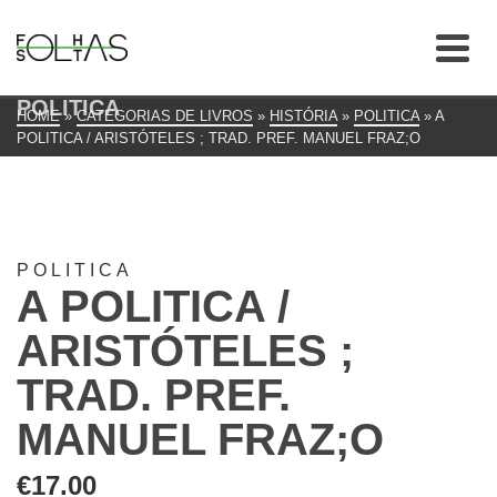
POLITICA
HOME
»
CATEGORIAS DE LIVROS
»
HISTÓRIA
»
POLITICA
»
A
POLITICA / ARISTÓTELES ; TRAD. PREF. MANUEL FRAZ;O
POLITICA
A POLITICA /
ARISTÓTELES ;
TRAD. PREF.
MANUEL FRAZ;O
€
17.00