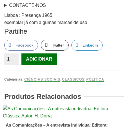
CONTACTE-NOS
Lisboa : Presença 1965
exemplar já com algumas marcas de uso
Partilhe
Facebook
Twitter
LinkedIn
Quantidade
ADICIONAR
de
A
POLiTICA
Categorias:
CIÊNCIAS SOCIAIS
,
CLASSICOS
,
POLITICA
/
ARISTóTELES
Produtos Relacionados
;
TRAD.
PREF.
MANUEL
As Comunicações – A entrevista individual Editora: