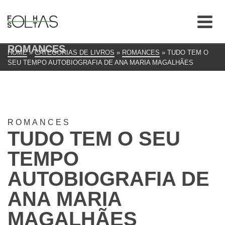
ROMANCES
HOME
»
CATEGORIAS DE LIVROS
»
ROMANCES
»
TUDO TEM O
SEU TEMPO AUTOBIOGRAFIA DE ANA MARIA MAGALHÃES
ROMANCES
TUDO TEM O SEU
TEMPO
AUTOBIOGRAFIA DE
ANA MARIA
MAGALHÃES