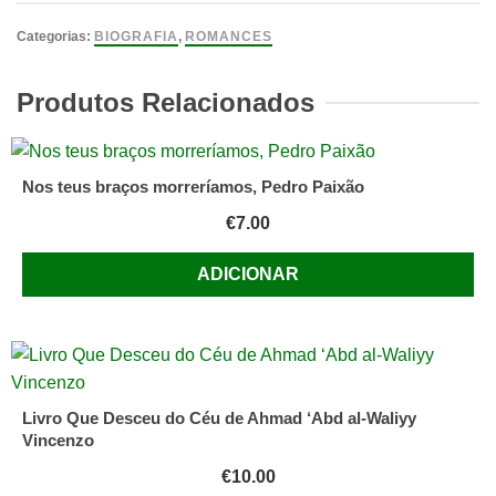
Tudo
Tem
Categorias:
BIOGRAFIA
,
ROMANCES
o
Seu
Produtos Relacionados
Tempo
Autobiografia
de
Nos teus braços morreríamos, Pedro Paixão
Ana
€
7.00
Maria
Magalhães
ADICIONAR
Livro Que Desceu do Céu de Ahmad ‘Abd al-Waliyy
Vincenzo
€
10.00