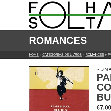
ROMANCES
HOME
»
CATEGORIAS DE LIVROS
»
ROMANCES
»
P
ROM
PA
CO
B
€
7.0