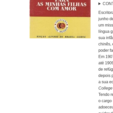
CON
Escrito
junho de
um miss
língua 
sua inf
chinês,
poder fa
Em 1907
até 190
de refúg
depois 
a sua e
College 
Tendo r
o cargo
adoeceu