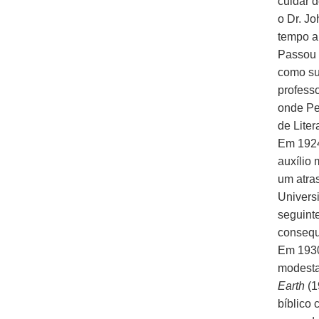
cuidar 
o Dr. J
tempo a
Passou 
como su
profess
onde Pe
de Liter
Em 1924
auxílio 
um atra
Univers
seguint
consequ
Em 1930
modesta
Earth
(1
bíblico 