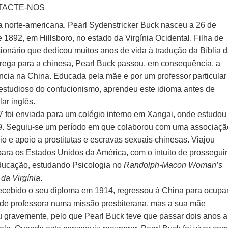
TACTE-NOS
ra norte-americana, Pearl Sydenstricker Buck nasceu a 26 de
 1892, em Hillsboro, no estado da Virgínia Ocidental. Filha de
ionário que dedicou muitos anos de vida à tradução da Bíblia 
grega para a chinesa, Pearl Buck passou, em consequência, a
ância na China. Educada pela mãe e por um professor particular
 estudioso do confucionismo, aprendeu este idioma antes de
lar inglês.
 foi enviada para um colégio interno em Xangai, onde estudou
9. Seguiu-se um período em que colaborou com uma associaçã
io e apoio a prostitutas e escravas sexuais chinesas. Viajou
para os Estados Unidos da América, com o intuito de prosseguir
ducação, estudando Psicologia no
Randolph-Macon Woman’s
da Virgínia
.
ecebido o seu diploma em 1914, regressou à China para ocupa
 de professora numa missão presbiterana, mas a sua mãe
 gravemente, pelo que Pearl Buck teve que passar dois anos a