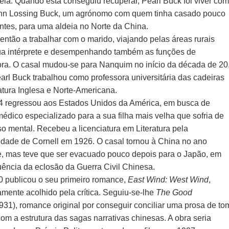
dela. Quando esta conseguiu recuperar, Pearl Buck foi viver co
ohn Lossing Buck, um agrónomo com quem tinha casado pouco
ntes, para uma aldeia no Norte da China.
então a trabalhar com o marido, viajando pelas áreas rurais
a intérprete e desempenhando também as funções de
ora. O casal mudou-se para Nanquim no início da década de 20
arl Buck trabalhou como professora universitária das cadeiras
atura Inglesa e Norte-Americana.
 regressou aos Estados Unidos da América, em busca de
médico especializado para a sua filha mais velha que sofria de
so mental. Recebeu a licenciatura em Literatura pela
idade de Cornell em 1926. O casal tornou à China no ano
e, mas teve que ser evacuado pouco depois para o Japão, em
ência da eclosão da Guerra Civil Chinesa.
 publicou o seu primeiro romance,
East Wind: West Wind
,
mente acolhido pela crítica. Seguiu-se-lhe
The Good
931), romance original por conseguir conciliar uma prosa de to
com a estrutura das sagas narrativas chinesas. A obra seria