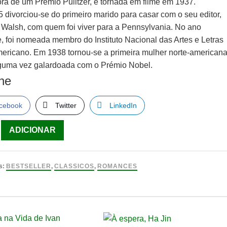
ra de um Prémio Pulitzer, e tornada em filme em 1937.
 divorciou-se do primeiro marido para casar com o seu editor,
 Walsh, com quem foi viver para a Pennsylvania. No ano
e, foi nomeada membro do Instituto Nacional das Artes e Letras
mericano. Em 1938 tornou-se a primeira mulher norte-american
lguma vez galardoada com o Prémio Nobel.
lhe
cebook
Twitter
LinkedIn
ade
ADICIONAR
s:
BESTSELLER
,
CLASSICOS
,
ROMANCES