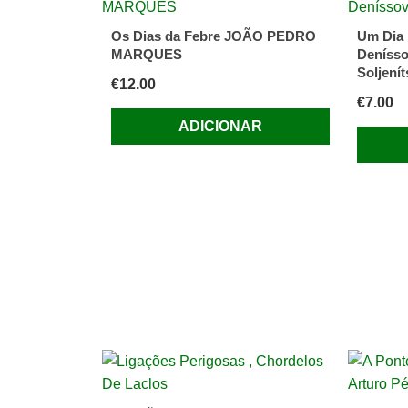
de
Pearl
Os Dias da Febre JOÃO PEDRO
Um Dia 
S.
MARQUES
Denísso
Buck
Soljenít
€
12.00
€
7.00
ADICIONAR