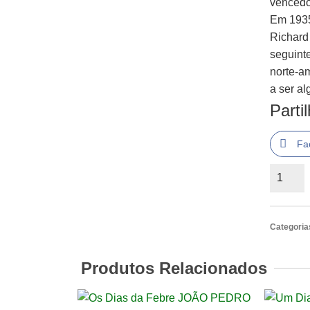
vencedo
Em 1935
Richard
seguint
norte-a
a ser a
Parti
Fa
Quantid
de
Para
As
Categoria
Minhas
Filhas
Produtos Relacionados
com
Amor