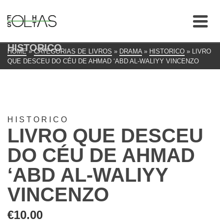
HISTORICO
HOME
»
CATEGORIAS DE LIVROS
»
DRAMA
»
HISTORICO
»
LIVRO
QUE DESCEU DO CÉU DE AHMAD ‘ABD AL-WALIYY VINCENZO
HISTORICO
LIVRO QUE DESCEU
DO CÉU DE AHMAD
‘ABD AL-WALIYY
VINCENZO
€
10.00