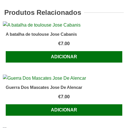
Desceu
do
Produtos Relacionados
Céu
de
Ahmad
A batalha de toulouse Jose Cabanis
‘Abd
€
7.00
al-
Waliyy
ADICIONAR
Vincenzo
Guerra Dos Mascates Jose De Alencar
€
7.00
ADICIONAR