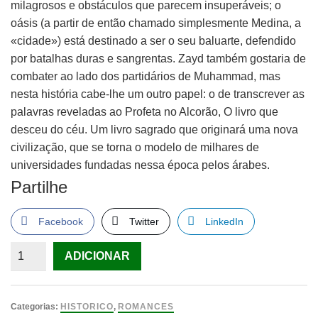
milagrosos e obstáculos que parecem insuperáveis; o
oásis (a partir de então chamado simplesmente Medina, a
«cidade») está destinado a ser o seu baluarte, defendido
por batalhas duras e sangrentas. Zayd também gostaria de
combater ao lado dos partidários de Muhammad, mas
nesta história cabe-lhe um outro papel: o de transcrever as
palavras reveladas ao Profeta no Alcorão, O livro que
desceu do céu. Um livro sagrado que originará uma nova
civilização, que se torna o modelo de milhares de
universidades fundadas nessa época pelos árabes.
Partilhe
Facebook
Twitter
LinkedIn
Quantidade
ADICIONAR
de
Livro
Que
Categorias:
HISTORICO
,
ROMANCES