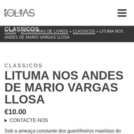
CLASSICOS
HOME
»
CATEGORIAS DE LIVROS
»
CLASSICOS
»
LITUMA NOS
ANDES DE MARIO VARGAS LLOSA
CLASSICOS
LITUMA NOS ANDES
DE MARIO VARGAS
LLOSA
€
10.00
CONTACTE-NOS
Sob a ameaça constante dos guerrilheiros maoístas do