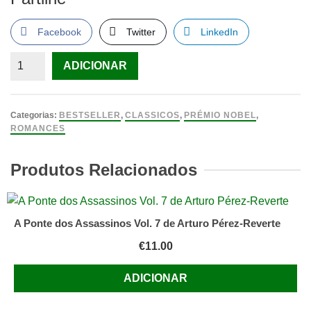
Facebook
Twitter
LinkedIn
Quantidade
ADICIONAR
de
Lituma
nos
Categorias:
BESTSELLER
,
CLASSICOS
,
PRÉMIO NOBEL
,
Andes
ROMANCES
de
Mario
Produtos Relacionados
Vargas
Llosa
A Ponte dos Assassinos Vol. 7 de Arturo Pérez-Reverte
€
11.00
ADICIONAR