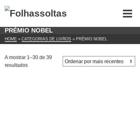
PRÉMIO NOBEL
HOME
»
CATEGORIAS DE LIVROS
»
PRÉMIO NOBEL
A mostrar 1–30 de 39
Ordenado
resultados
por
mais
recentes
Os Jardins da Memória de Orhan Pamuk
€
18.00