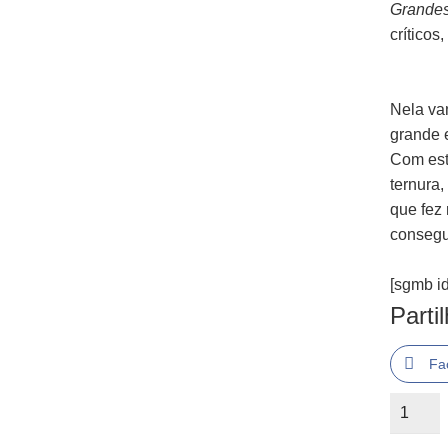
Grande
críticos
Nela vam
grande e
Com esti
ternura
que fez 
consegui
[sgmb id
Parti
Fa
Quantid
de