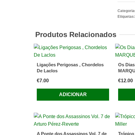
Grande
Esperan
Categoria
Charles
Etiquetas
Dickens
Produtos Relacionados
Ligações Perigosas , Chordelos
Os Dia
De Laclos
MARQU
€
7.00
€
12.00
ADICIONAR
A Ponte dos Assassinos Vol. 7 de
Trópico