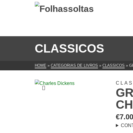
CLASSICOS
HOME
»
CATEGORIAS DE LIVROS
»
CLASSICOS
»
G
CLAS
GR
CH
€
7.0
CON