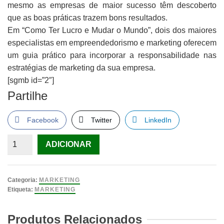
mesmo as empresas de maior sucesso têm descoberto
que as boas práticas trazem bons resultados.
Em “Como Ter Lucro e Mudar o Mundo”, dois dos maiores
especialistas em empreendedorismo e marketing oferecem
um guia prático para incorporar a responsabilidade nas
estratégias de marketing da sua empresa.
[sgmb id=”2″]
Partilhe
Facebook
Twitter
LinkedIn
Quantidade
ADICIONAR
de
Como
Ter
Categoria:
MARKETING
Lucro
Etiqueta:
MARKETING
e
Mudar
Produtos Relacionados