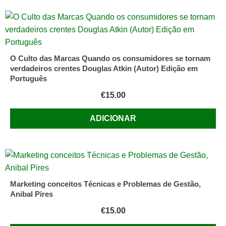
o
Mundo
CONLEY,
CHIP
E
O Culto das Marcas Quando os consumidores se tornam
FRIENDENWALD
verdadeiros crentes Douglas Atkin (Autor) Edição em
Português
FI
(Autor)
€
15.00
Vários
(Autor)
ADICIONAR
Marketing conceitos Técnicas e Problemas de Gestão,
Anibal Pires
€
15.00