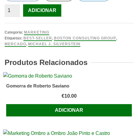
Quantidade
ADICIONAR
de
Caça
ao
Categoria:
MARKETING
Tesouro,
Etiquetas:
BEST-SELLER
,
BOSTON CONSULTING GROUP
,
MERCADO
,
MICHAEL J. SILVERSTEIN
dentro
da
Produtos Relacionados
Mente
do
novo
consumidor.
Gomorra de Roberto Saviano
€
10.00
ADICIONAR