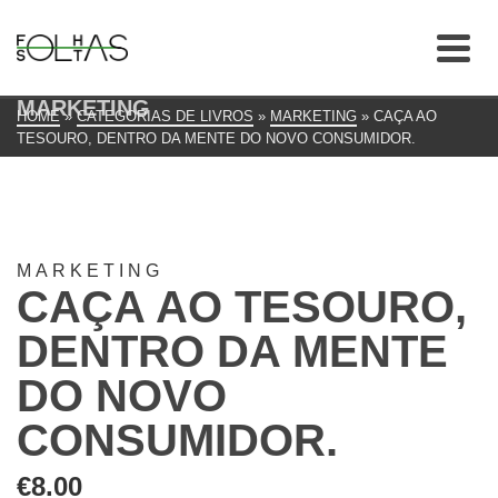
MARKETING
HOME
»
CATEGORIAS DE LIVROS
»
MARKETING
»
CAÇA AO
TESOURO, DENTRO DA MENTE DO NOVO CONSUMIDOR.
MARKETING
CAÇA AO TESOURO,
DENTRO DA MENTE
DO NOVO
CONSUMIDOR.
€
8.00