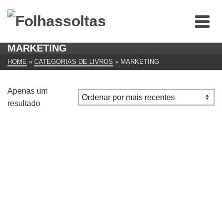
MARKETING
HOME
»
CATEGORIAS DE LIVROS
»
MARKETING
Apenas um
resultado
Como Ter Lucro e Mudar o Mundo CONLEY, CHIP E
FRIENDENWALD FI (Autor) Vários (Autor)
€
15.00