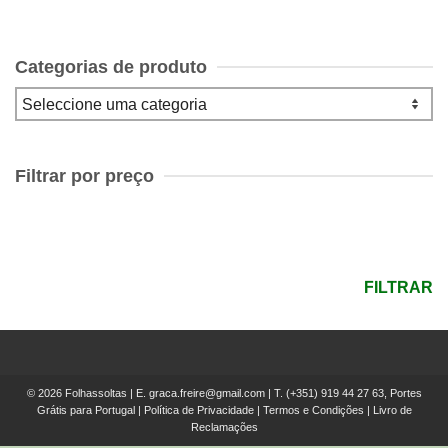
Categorias de produto
Filtrar por preço
Preço
mínimo
Preço
máximo
FILTRAR
© 2026 Folhassoltas | E.
graca.freire@gmail.com
| T.
(+351) 919 44 27 63, Portes
Grátis para Portugal
|
Política de Privacidade
|
Termos e Condições
|
Livro de
Reclamações