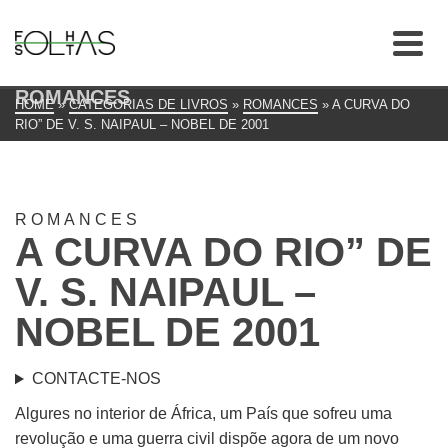
ROMANCES
HOME
»
CATEGORIAS DE LIVROS
»
ROMANCES
»
A CURVA DO
RIO” DE V. S. NAIPAUL – NOBEL DE 2001
ROMANCES
A CURVA DO RIO” DE
V. S. NAIPAUL –
NOBEL DE 2001
CONTACTE-NOS
Algures no interior de África, um País que sofreu uma
revolução e uma guerra civil dispõe agora de um novo