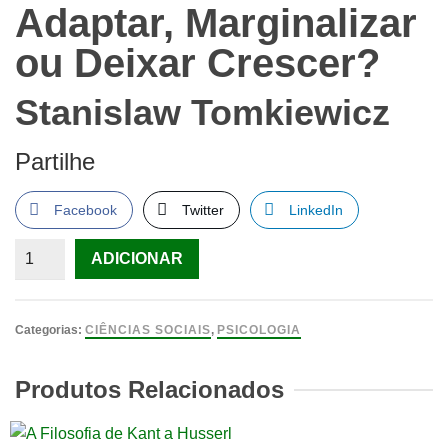
Adaptar, Marginalizar
ou Deixar Crescer?
Stanislaw Tomkiewicz
Partilhe
Facebook
Twitter
LinkedIn
Quantidade
ADICIONAR
de
Adaptar
Marginalizar
Categorias:
CIÊNCIAS SOCIAIS
,
PSICOLOGIA
Ou
Deixar
Produtos Relacionados
Crescer
Capa