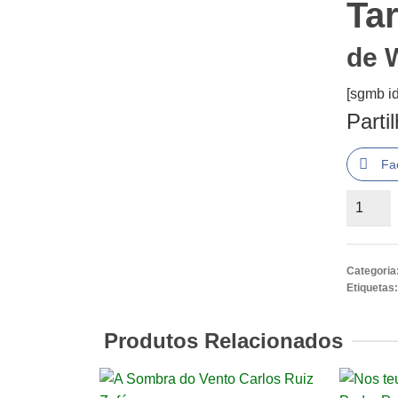
Ta
de 
[sgmb id
Parti
Fa
Quantid
de
Tarde
Azul
Categoria
de
Etiquetas
William
Boyd
Produtos Relacionados