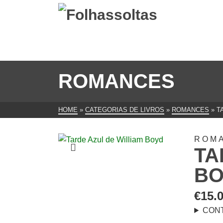
ROMANCES
HOME
»
CATEGORIAS DE LIVROS
»
ROMANCES
»
T
ROM
TA
B
€
15.
CON