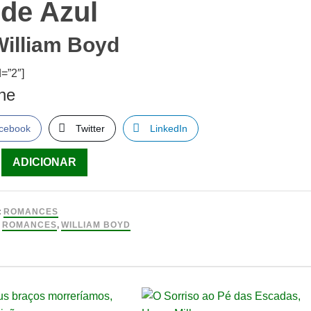
rde Azul
William Boyd
=”2″]
lhe
cebook
Twitter
LinkedIn
ade
ADICIONAR
:
ROMANCES
:
ROMANCES
,
WILLIAM BOYD