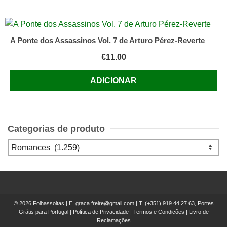
A Ponte dos Assassinos Vol. 7 de Arturo Pérez-Reverte
€
11.00
ADICIONAR
Categorias de produto
© 2026 Folhassoltas | E.
graca.freire@gmail.com
| T.
(+351) 919 44 27 63, Portes
Grátis para Portugal
|
Política de Privacidade
|
Termos e Condições
|
Livro de
Reclamações