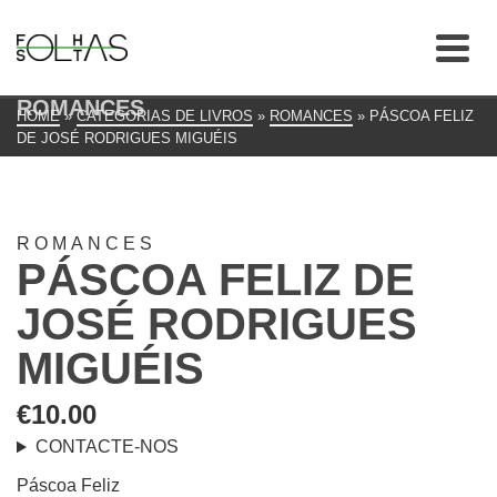
ROMANCES
HOME
»
CATEGORIAS DE LIVROS
»
ROMANCES
»
PÁSCOA FELIZ
DE JOSÉ RODRIGUES MIGUÉIS
ROMANCES
PÁSCOA FELIZ DE
JOSÉ RODRIGUES
MIGUÉIS
€
10.00
CONTACTE-NOS
Páscoa Feliz