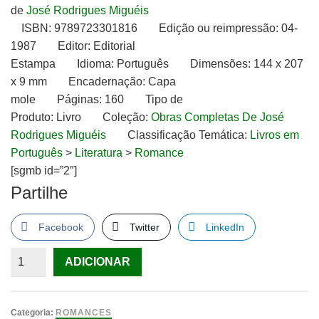
de
José Rodrigues Miguéis
ISBN:
9789723301816
Edição ou reimpressão:
04-
1987
Editor:
Editorial
Estampa
Idioma:
Português
Dimensões:
144 x 207
x 9 mm
Encadernação:
Capa
mole
Páginas:
160
Tipo de
Produto:
Livro
Coleção:
Obras Completas De José
Rodrigues Miguéis
Classificação Temática:
Livros em
Português
>
Literatura
>
Romance
[sgmb id=”2″]
Partilhe
Facebook
Twitter
LinkedIn
Quantidade
ADICIONAR
de
Páscoa
Feliz
Categoria:
ROMANCES