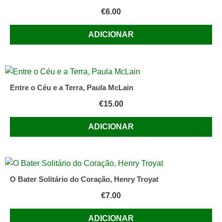
duas
€
6.00
rosas)
de
ADICIONAR
Bulwer
Lytton
Entre o Céu e a Terra, Paula McLain
€
15.00
ADICIONAR
O Bater Solitário do Coração, Henry Troyat
€
7.00
ADICIONAR