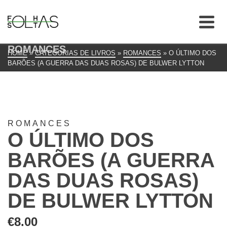
ROMANCES
HOME
»
CATEGORIAS DE LIVROS
»
ROMANCES
»
O ÚLTIMO DOS
BARÕES (A GUERRA DAS DUAS ROSAS) DE BULWER LYTTON
ROMANCES
O ÚLTIMO DOS
BARÕES (A GUERRA
DAS DUAS ROSAS)
DE BULWER LYTTON
€
8.00