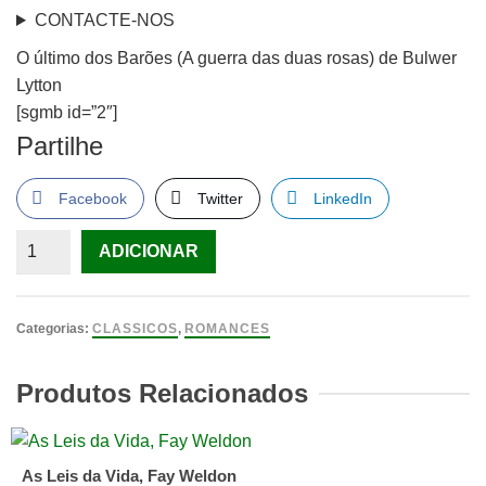
CONTACTE-NOS
O último dos Barões (A guerra das duas rosas) de Bulwer
Lytton
[sgmb id=”2″]
Partilhe
Facebook
Twitter
LinkedIn
Quantidade
ADICIONAR
de
O
último
Categorias:
CLASSICOS
,
ROMANCES
dos
Barões
Produtos Relacionados
(A
guerra
das
As Leis da Vida, Fay Weldon