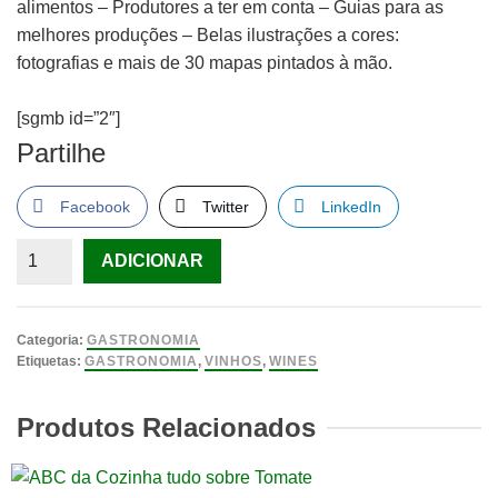
alimentos – Produtores a ter em conta – Guias para as
melhores produções – Belas ilustrações a cores:
fotografias e mais de 30 mapas pintados à mão.
[sgmb id=”2″]
Partilhe
Facebook
Twitter
LinkedIn
Quantidade
ADICIONAR
de
Manual
Enciclopédico
Categoria:
GASTRONOMIA
do
Etiquetas:
GASTRONOMIA
,
VINHOS
,
WINES
Vinho
de
Produtos Relacionados
Stuart
Walton