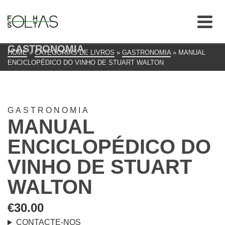
GASTRONOMIA
HOME
»
CATEGORIAS DE LIVROS
»
GASTRONOMIA
»
MANUAL
ENCICLOPÉDICO DO VINHO DE STUART WALTON
GASTRONOMIA
MANUAL
ENCICLOPÉDICO DO
VINHO DE STUART
WALTON
€
30.00
CONTACTE-NOS