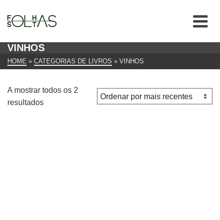
VINHOS
HOME
»
CATEGORIAS DE LIVROS
»
VINHOS
A mostrar todos os 2
Ordenado
resultados
por
mais
recentes
Rotas do Vinho edição: Dom Quixote, abril de 2000
€
10.00