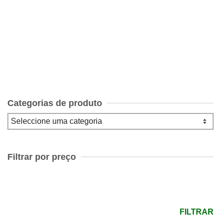
Manual Enciclopédico do Vinho de Stuart Walton
€
30.00
Categorias de produto
Filtrar por preço
Preço
mínimo
Preço
máximo
FILTRAR