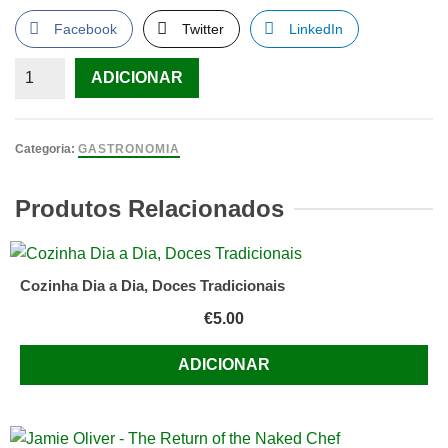
Facebook
Twitter
LinkedIn
Quantidade
ADICIONAR
de
Boa
Mesa
Categoria:
GASTRONOMIA
Sobremesas
Produtos Relacionados
Cozinha Dia a Dia, Doces Tradicionais
€
5.00
ADICIONAR