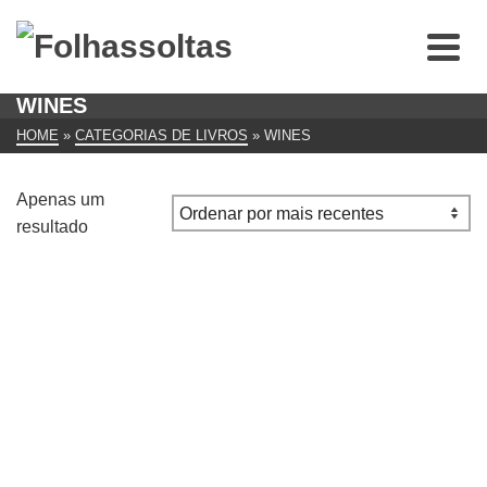
WINES
HOME
»
CATEGORIAS DE LIVROS
»
WINES
Apenas um
resultado
Manual Enciclopédico do Vinho de Stuart Walton
€
30.00