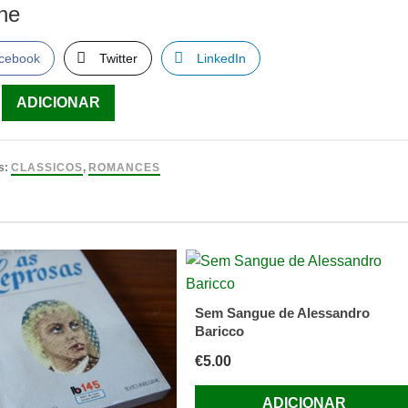
lhe
cebook
Twitter
LinkedIn
ade
ADICIONAR
s:
CLASSICOS
,
ROMANCES
l
Sem Sangue de Alessandro
Baricco
€
5.00
ADICIONAR