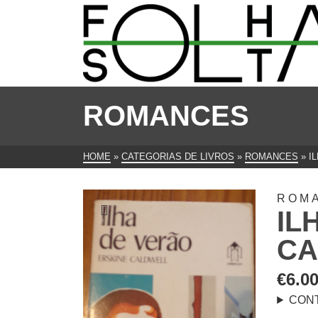
ROMANCES
HOME
»
CATEGORIAS DE LIVROS
»
ROMANCES
»
I
ROM
IL
CA
€
6.0
CON