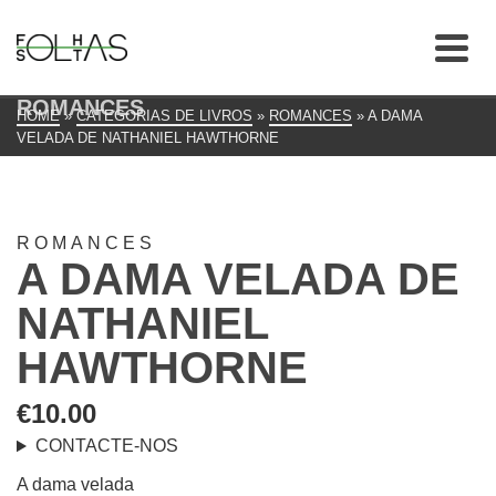
ROMANCES
HOME
»
CATEGORIAS DE LIVROS
»
ROMANCES
»
A DAMA
VELADA DE NATHANIEL HAWTHORNE
ROMANCES
A DAMA VELADA DE
NATHANIEL
HAWTHORNE
€
10.00
CONTACTE-NOS
A dama velada