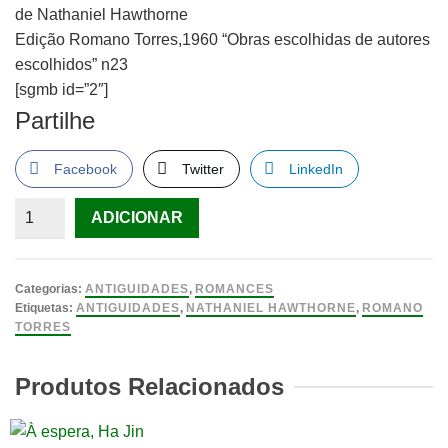
de Nathaniel Hawthorne
Edição Romano Torres,1960 “Obras escolhidas de autores
escolhidos” n23
[sgmb id=”2″]
Partilhe
Facebook
Twitter
LinkedIn
Quantidade
ADICIONAR
de
A
dama
Categorias:
ANTIGUIDADES
,
ROMANCES
velada
Etiquetas:
ANTIGUIDADES
,
NATHANIEL HAWTHORNE
,
ROMANO
TORRES
de
Nathaniel
Produtos Relacionados
Hawthorne