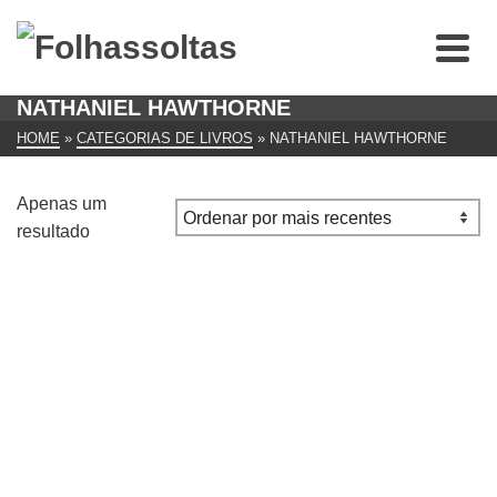
NATHANIEL HAWTHORNE
HOME
»
CATEGORIAS DE LIVROS
»
NATHANIEL HAWTHORNE
Apenas um
resultado
A dama velada de Nathaniel Hawthorne
€
10.00