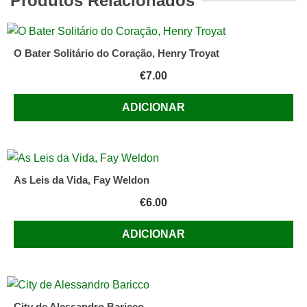
Produtos Relacionados
Triste
de
Carson
O Bater Solitário do Coração, Henry Troyat
McCullers
€
7.00
ADICIONAR
As Leis da Vida, Fay Weldon
€
6.00
ADICIONAR
City de Alessandro Baricco