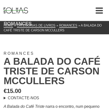
ROMANCES
HOME
»
CATEGORIAS DE LIVROS
»
ROMANCES
»
A BALADA DO
CAFÉ TRISTE DE CARSON MCCULLERS
ROMANCES
A BALADA DO CAFÉ
TRISTE DE CARSON
MCCULLERS
€
15.00
CONTACTE-NOS
A Balada do Café Triste
narra o encontro, num pequeno