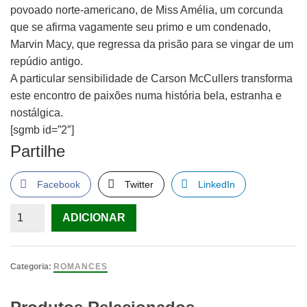
povoado norte-americano, de Miss Amélia, um corcunda
que se afirma vagamente seu primo e um condenado,
Marvin Macy, que regressa da prisão para se vingar de um
repúdio antigo.
A particular sensibilidade de Carson McCullers transforma
este encontro de paixões numa história bela, estranha e
nostálgica.
[sgmb id=”2″]
Partilhe
Facebook
Twitter
LinkedIn
Quantidade
ADICIONAR
de
A
Balada
Categoria:
ROMANCES
do
Café