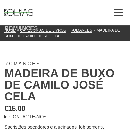
ROMANCES
HOME
»
CATEGORIAS DE LIVROS
»
ROMANCES
»
MADEIRA DE
BUXO DE CAMILO JOSÉ CELA
ROMANCES
MADEIRA DE BUXO
DE CAMILO JOSÉ
CELA
€
15.00
CONTACTE-NOS
Sacristões pecadores e alucinados, lobisomens,