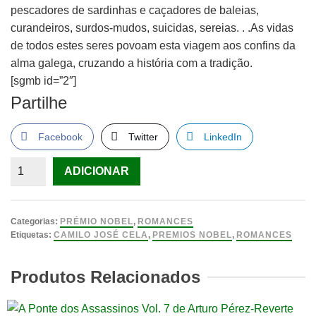
pescadores de sardinhas e caçadores de baleias,
curandeiros, surdos-mudos, suicidas, sereias. . .As vidas
de todos estes seres povoam esta viagem aos confins da
alma galega, cruzando a história com a tradição.
[sgmb id=”2″]
Partilhe
Facebook
Twitter
LinkedIn
Quantidade
ADICIONAR
de
Madeira
de
Categorias:
PRÉMIO NOBEL
,
ROMANCES
Buxo
Etiquetas:
CAMILO JOSÉ CELA
,
PREMIOS NOBEL
,
ROMANCES
de
Camilo
Produtos Relacionados
José
Cela