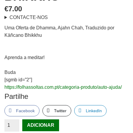
€
7.00
CONTACTE-NOS
Uma Oferta de Dhamma, Ajahn Chah, Traduzido por
Kāñcano Bhikkhu
Aprenda a meditar!
Buda
[sgmb id=”2″]
https://folhassoltas.com.pt/categoria-produto/auto-ajuda/
Partilhe
Facebook
Twitter
LinkedIn
Quantidade
ADICIONAR
de