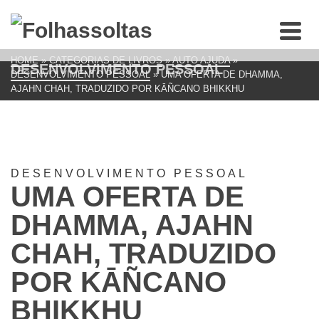
HOME
»
CATEGORIAS DE LIVROS
»
AUTO AJUDA
»
DESENVOLVIMENTO PESSOAL
DESENVOLVIMENTO PESSOAL
»
UMA OFERTA DE DHAMMA,
AJAHN CHAH, TRADUZIDO POR KĀÑCANO BHIKKHU
DESENVOLVIMENTO PESSOAL
UMA OFERTA DE
DHAMMA, AJAHN
CHAH, TRADUZIDO
POR KĀÑCANO
BHIKKHU