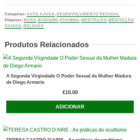
Uma
Oferta
Categorias:
AUTO AJUDA
,
DESENVOLVIMENTO PESSOAL
de
Etiquetas:
BUDA
,
BUDISMO
,
DHAMMA
,
MEDITAÇÃO
,
MEDITAÇÃO
GUIADA
,
RELIGIÃO
Dhamma,
Ajahn
Produtos Relacionados
Chah,
Traduzido
por
Kāñcano
Bhikkhu
A Segunda Virgindade O Poder Sexual da Mulher Madura
de Diego Armario
€
10.00
ADICIONAR
TERESA CASTRO D’AIRE – As práticas do ocultismo