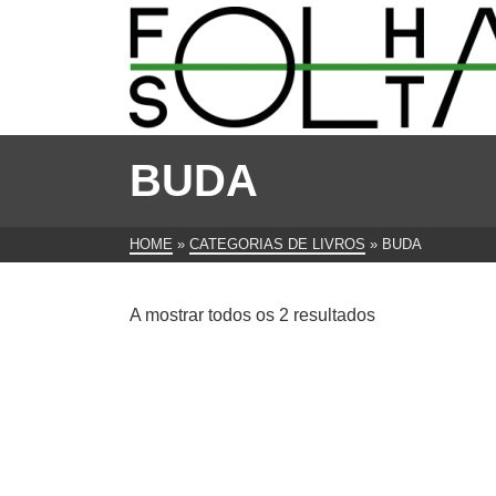
BUDA
HOME
»
CATEGORIAS DE LIVROS
»
BUDA
Ordenado
A mostrar todos os 2 resultados
por
mais
recentes