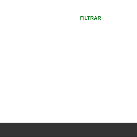
mínimo
Preço
máximo
FILTRAR