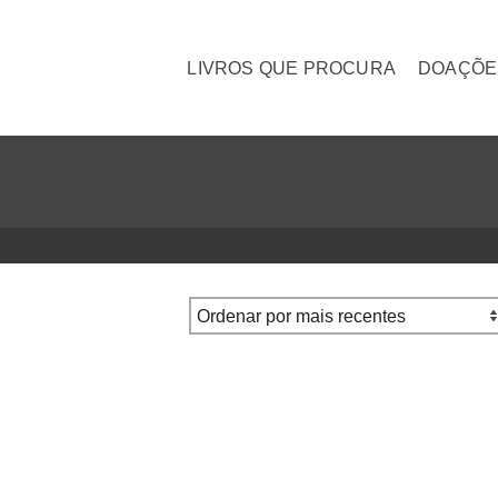
LIVROS QUE PROCURA
DOAÇÕE
DUCAO AO BUDISMO
Mindful Eating Filomena
 DENNIS
Nascimento
€
10.00