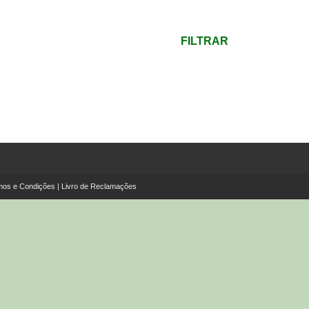
mínimo
Preço
máximo
FILTRAR
mos e Condições
|
Livro de Reclamações