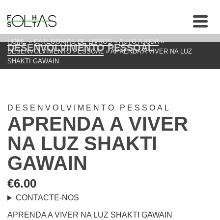
HOME
»
CATEGORIAS DE LIVROS
»
AUTO AJUDA
»
DESENVOLVIMENTO PESSOAL
DESENVOLVIMENTO PESSOAL
»
APRENDA A VIVER NA LUZ
SHAKTI GAWAIN
DESENVOLVIMENTO PESSOAL
APRENDA A VIVER
NA LUZ SHAKTI
GAWAIN
€
6.00
CONTACTE-NOS
APRENDA A VIVER NA LUZ SHAKTI GAWAIN