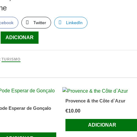
lhe
cebook
Twitter
LinkedIn
ade
ADICIONAR
:
TURISMO
l
Provence & the Côte d`Azur
ode Esperar de Gonçalo
€
10.00
ADICIONAR