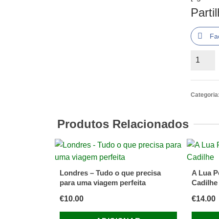
Parti
Fa
Quantid
de
Solares
de
Categoria
Portuga
Produtos Relacionados
Londres – Tudo o que precisa
A Lua P
para uma viagem perfeita
Cadilhe
€
10.00
€
14.00