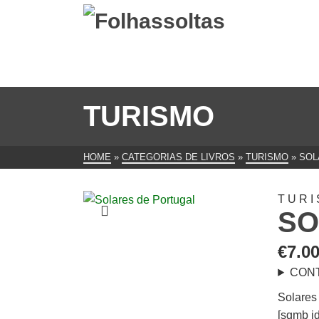
TURISMO
HOME
»
CATEGORIAS DE LIVROS
»
TURISMO
»
SOL
TUR
SO
€
7.0
CON
Solares
[sgmb id