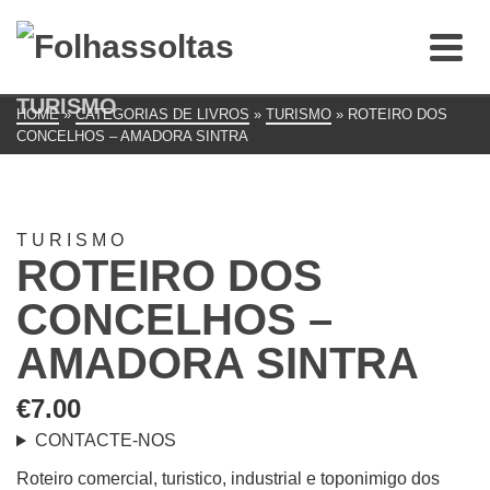
TURISMO
HOME
»
CATEGORIAS DE LIVROS
»
TURISMO
»
ROTEIRO DOS
CONCELHOS – AMADORA SINTRA
TURISMO
ROTEIRO DOS
CONCELHOS –
AMADORA SINTRA
€
7.00
CONTACTE-NOS
Roteiro comercial, turistico, industrial e toponimigo dos