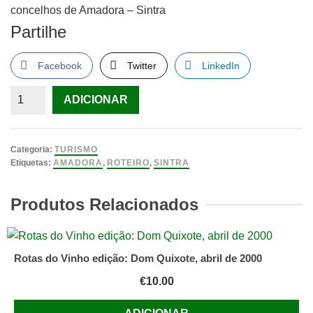
concelhos de Amadora – Sintra
Partilhe
Facebook
Twitter
LinkedIn
Quantidade
ADICIONAR
de
Roteiro
dos
Categoria:
TURISMO
concelhos
Etiquetas:
AMADORA
,
ROTEIRO
,
SINTRA
-
Amadora
Produtos Relacionados
Sintra
Rotas do Vinho edição: Dom Quixote, abril de 2000
€
10.00